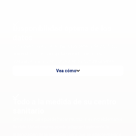
Disponibilidad óptima de los
datos
SmartMed Care ofrece una visión general de sus datos
preferidos. Usted ve rápidamente lo que podría
mejorarse. Y actúa en consecuencia. Continuamente.
Vea cómo
Todo a la medida de su centro
sanitario
SmartMed Care puede hacer mucho. Y es increíblemente
flexible. Usted mismo puede adaptar fácilmente la
organización de la aplicación para que se adapte mejor a