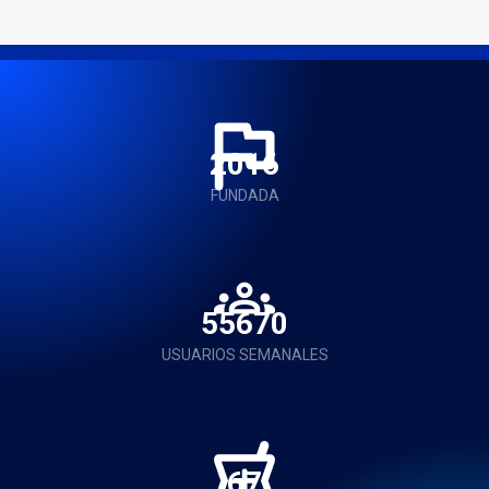
2016
FUNDADA
56000
USUARIOS SEMANALES
68