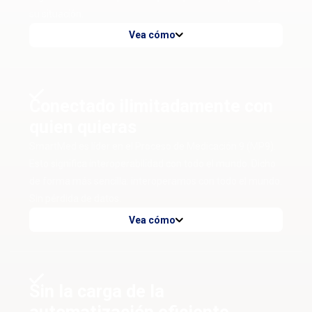
su situación.
Vea cómo
Conectado ilimitadamente con
quien quieras
SmartMed es líder en el Proceso de Medicación 9 (MP9).
Esto significa interoperabilidad con todo el mundo. Dicho
de forma más sencilla: interoperamos con todo el mundo.
Sin pérdida de datos.
Vea cómo
Sin la carga de la