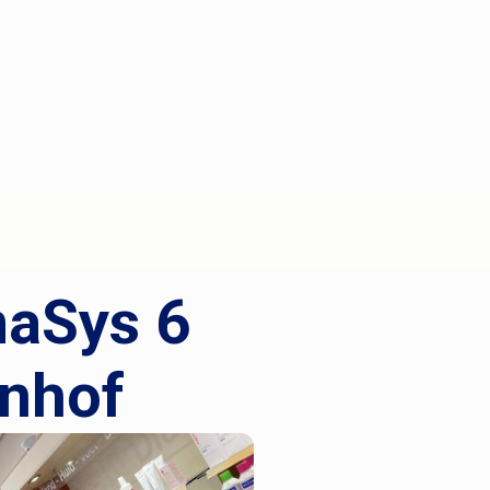
maSys 6
ënhof