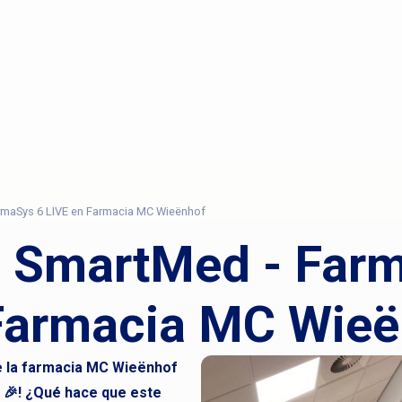
rmaSys 6 LIVE en Farmacia MC Wieënhof
 SmartMed - Far
Farmacia MC Wie
de la farmacia MC Wieënhof
 🎉! ¿Qué hace que este