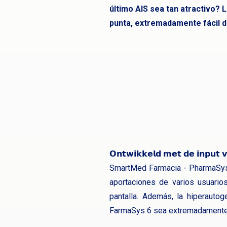
último AIS sea tan atractivo? 
punta, extremadamente fácil de 
𝗢𝗻𝘁𝘄𝗶𝗸𝗸𝗲𝗹𝗱 𝗺𝗲𝘁 𝗱𝗲 𝗶𝗻𝗽𝘂𝘁 𝘃
SmartMed Farmacia - PharmaSys 6
aportaciones de varios usuarios
pantalla. Además, la hiperauto
FarmaSys 6 sea extremadamente e