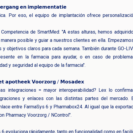
𝘃𝗲𝗿𝗴𝗮𝗻𝗴 𝗲𝗻 𝗶𝗺𝗽𝗹𝗲𝗺𝗲𝗻𝘁𝗮𝘁𝗶𝗲
ica. Por eso, el equipo de implantación ofrece personalizació
 Competencia de SmartMed: "A estas alturas, hemos adquiri
r manera posible y guiar a nuestros clientes en ella. Empezamos
s y objetivos claros para cada semana. También durante GO-LIV
resente en la farmacia para ayudar, o en caso de problema
dad y seguridad al equipo de la farmacia".
𝗲𝘁 𝗮𝗽𝗼𝘁𝗵𝗲𝗲𝗸 𝗩𝗼𝗼𝗿𝘇𝗼𝗿𝗴 / 𝗠𝗼𝘀𝗮𝗱𝗲𝘅
s integraciones = mayor interoperabilidad? Lex lo confirma
raciones y enlaces con las distintas partes del mercado.
lace entre FarmaSys 6 y Pharmabox24. Al igual que la exportaci
 con Pharmacy Voorzorg / NControl".
evoluciona rápidamente, tanto en funcionalidad como en facilid