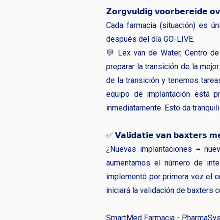
𝗭𝗼𝗿𝗴𝘃𝘂𝗹𝗱𝗶𝗴 𝘃𝗼𝗼𝗿𝗯𝗲𝗿𝗲𝗶𝗱𝗲 𝗼
Cada farmacia (situación) es ún
después del día GO-LIVE.
💬 Lex van de Water, Centro de
preparar la transición de la mejo
de la transición y tenemos tarea
equipo de implantación está p
inmediatamente. Esto da tranquili
✅ 𝗩𝗮𝗹𝗶𝗱𝗮𝘁𝗶𝗲 𝘃𝗮𝗻 𝗯𝗮𝘅𝘁𝗲𝗿𝘀 𝗺
¿Nuevas implantaciones = nueva
aumentamos el número de integ
implementó por primera vez el en
iniciará la validación de baxters
SmartMed Farmacia - PharmaSys 6 