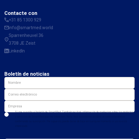
Contacte con
+31 85 1300 929
info@smartmed.world
Sparrenheuvel 36
3708 JE Zeist
LinkedIn
Boletín de noticias
Sí, me suscribo al boletín de SmartMed. También recibiré información de marketing sobre los productos
y servicios de SmartMed que me interesen. Nota: tras suscribirse, recibirá un correo electrónico
confirmando su suscripción. Por supuesto, puede darse de baja en cualquier momento si ya no está
interesado.