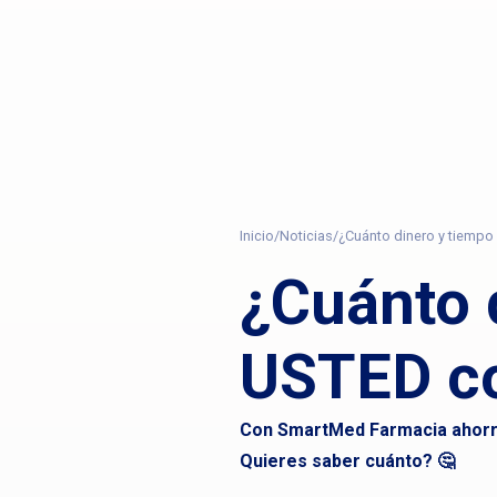
Inicio
/
Noticias
/
¿Cuánto dinero y tiemp
¿Cuánto 
USTED c
Con SmartMed Farmacia ahorra
Quieres saber cuánto? 🤔