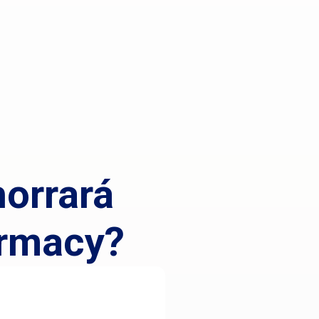
horrará
rmacy?