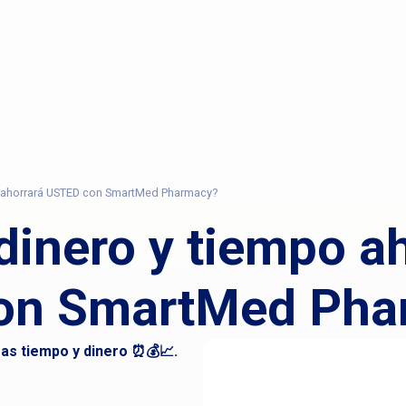
o ahorrará USTED con SmartMed Pharmacy?
dinero y tiempo a
on SmartMed Pha
s tiempo y dinero ⏰💰📈.