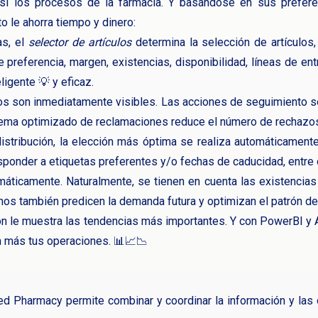
sí los procesos de la farmacia. Y basándose en sus preferen
o le ahorra tiempo y dinero:
as, el
selector de artículos
determina la selección de artículos, 
e preferencia, margen, existencias, disponibilidad, líneas de en
ligente 💡 y eficaz.
s son inmediatamente visibles. Las acciones de seguimiento s
istema optimizado de reclamaciones reduce el número de rechazo
 distribución, la elección más óptima se realiza automáticame
ponder a etiquetas preferentes y/o fechas de caducidad, entre 
ticamente. Naturalmente, se tienen en cuenta las existencias 
mos también predicen la demanda futura y optimizan el patrón d
n le muestra las tendencias más importantes. Y con PowerBI y 
ún más tus operaciones. 📊📈📉
ed Pharmacy permite combinar y coordinar la información y las 