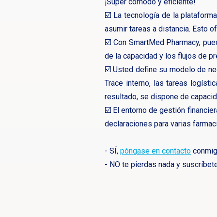
¡Super cómodo y eficiente!
☑️ La tecnología de la plataforma
asumir tareas a distancia. Esto o
☑️ Con SmartMed Pharmacy, puede
de la capacidad y los flujos de p
☑️ Usted define su modelo de neg
Trace interno, las tareas logíst
resultado, se dispone de capaci
☑️ El entorno de gestión financie
declaraciones para varias farmac
- SÍ,
póngase en contacto
conmigo
- NO te pierdas nada y suscríbete 