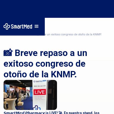
Inicio
/
Noticias
/
📸 Breve repaso a un exitoso congreso de otoño de la KNMP.
📸 Breve repaso a un
exitoso congreso de
otoño de la KNMP.
𝙎𝙢𝙖𝙧𝙩𝙈𝙚𝙙 𝙋𝙝𝙖𝙧𝙢𝙖𝙘𝙮 is LIVE! 🚀. En nuestro stand, los