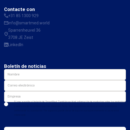
Contacte con
+31 85 1300 929
info@smartmed.world
Sparrenheuvel 36
3708 JE Zeist
LinkedIn
Boletín de noticias
Sí, me suscribo al boletín de SmartMed. También recibiré información de marketing sobre los productos
y servicios de SmartMed que me interesen. Nota: tras suscribirse, recibirá un correo electrónico
confirmando su suscripción. Por supuesto, puede darse de baja en cualquier momento si ya no está
interesado.