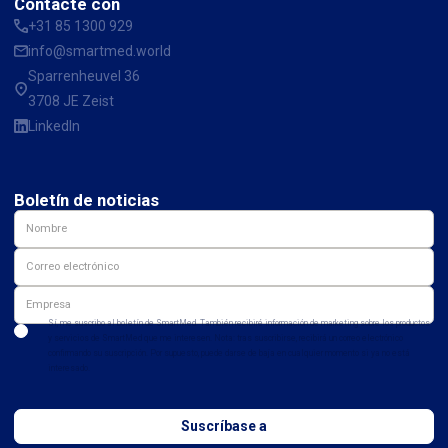
Contacte con
+31 85 1300 929
info@smartmed.world
Sparrenheuvel 36
3708 JE Zeist
LinkedIn
Boletín de noticias
Sí, me suscribo al boletín de SmartMed. También recibiré información de marketing sobre los productos
y servicios de SmartMed que me interesen. Nota: tras suscribirse, recibirá un correo electrónico
confirmando su suscripción. Por supuesto, puede darse de baja en cualquier momento si ya no está
interesado.