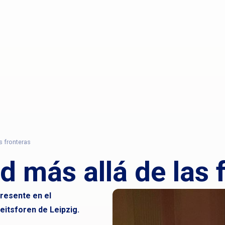
s fronteras
 más allá de las 
resente en el
itsforen de Leipzig.