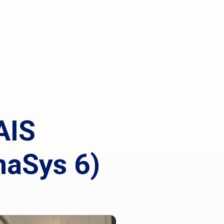
AIS
aSys 6)