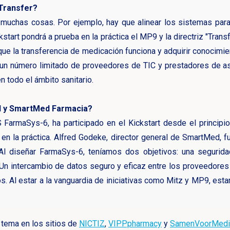
 Transfer?
a muchas cosas. Por ejemplo, hay que alinear los sistemas par
ckstart pondrá a prueba en la práctica el MP9 y la directriz "Tran
que la transferencia de medicación funciona y adquirir conocimie
a un número limitado de proveedores de TIC y prestadores de a
en todo el ámbito sanitario.
d y SmartMed Farmacia?
armaSys-6, ha participado en el Kickstart desde el principio.
n la práctica. Alfred Godeke, director general de SmartMed,
: "Al diseñar FarmaSys-6, teníamos dos objetivos: una segurid
. Un intercambio de datos seguro y eficaz entre los proveedores 
s. Al estar a la vanguardia de iniciativas como Mitz y MP9, es
 tema en los sitios de
NICTIZ
,
VIPPpharmacy
y
SamenVoorMedic