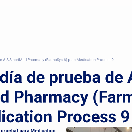
 de AIS SmartMed Pharmacy (FarmaSys 6) para Medication Process 9
 día de prueba de 
d Pharmacy (Farm
ication Process 9
e prueba) para Medication