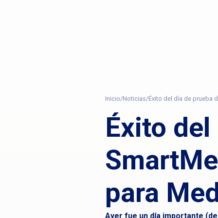
Inicio
/
Noticias
/
Éxito del día de prueba
Éxito del
SmartMe
para Med
Ayer fue un día importante (d